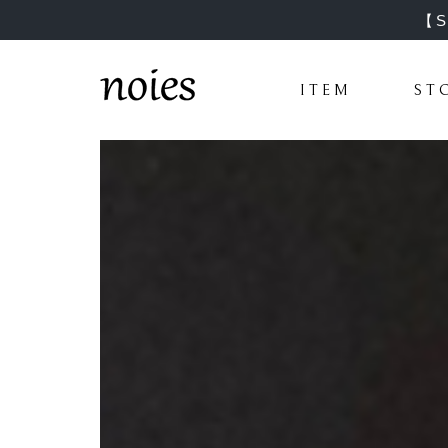
【
ITEM
ST